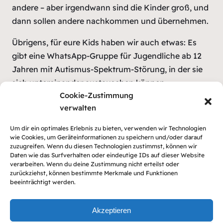
andere – aber irgendwann sind die Kinder groß, und
dann sollen andere nachkommen und übernehmen.
Übrigens, für eure Kids haben wir auch etwas: Es
gibt eine WhatsApp-Gruppe für Jugendliche ab 12
Jahren mit Autismus-Spektrum-Störung, in der sie
sich untereinander austauschen können.
Cookie-Zustimmung
Erwachsene, besonders Eltern, verboten! Lediglich
verwalten
ein Vorstandsmitglied liest informell und unter
Schweigepflicht mit, um die Netiquette zu waren.
Um dir ein optimales Erlebnis zu bieten, verwenden wir Technologien
Bei Interesse bitte bei uns melden!
wie Cookies, um Geräteinformationen zu speichern und/oder darauf
zuzugreifen. Wenn du diesen Technologien zustimmst, können wir
Daten wie das Surfverhalten oder eindeutige IDs auf dieser Website
verarbeiten. Wenn du deine Zustimmung nicht erteilst oder
zurückziehst, können bestimmte Merkmale und Funktionen
beeinträchtigt werden.
Akzeptieren